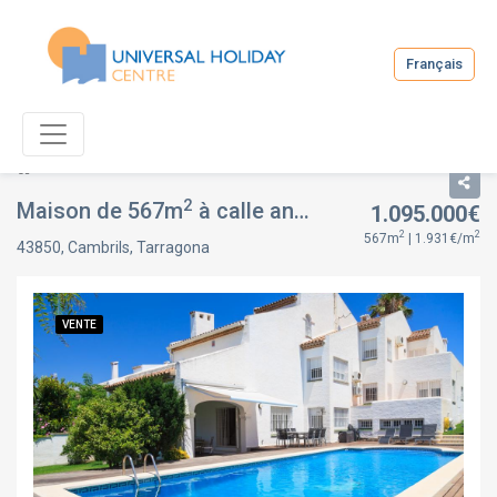
Français
Liste
Fiche du bien
2
Maison de 567m
à calle anglada camarasa, à Cambrils, Tarragona
1.095.000€
2
2
567m
| 1.931€/m
43850, Cambrils, Tarragona
VENTE